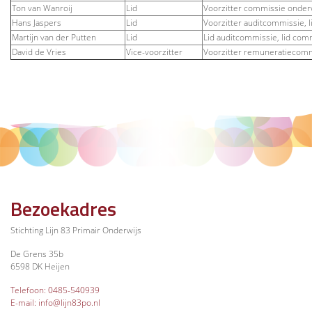
Ton van Wanroij
Lid
Voorzitter commissie onderwi
Hans Jaspers
Lid
Voorzitter auditcommissie,
Martijn van der Putten
Lid
Lid auditcommissie, lid comm
David de Vries
Vice-voorzitter
Voorzitter remuneratiecommi
Bezoekadres
Stichting Lijn 83 Primair Onderwijs
De Grens 35b
6598 DK Heijen
Telefoon: 0485-540939
E-mail: info@lijn83po.nl