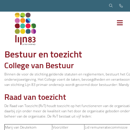
Bestuur en toezicht
College van Bestuur
Binnen de voor de stichting geldende statuten en reglementen, bestuurt het Col
onderwijswetgeving. Het College voert de taken, bevoegdheden en verantwoor
van stichting Lijn 83 primair onderwijs wordt gevormd door bestuurder: Mandy
Raad van toezicht
De Raad van Toezicht (RvT) houdt toezicht op het functioneren van de organisat
daarbij zijn onder meer de kwaliteit van het door de organisatie geboden onder
beheer van de organisatie. De RvT bestaat uit vijf leden:
Marij van Deutekom
Voorzitter
Lid remuneratiecommissie