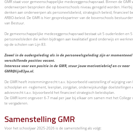
GMR staat voor gemeenschappelijke medezeggenschapsraad. Binnen de GMR
onderwerpen besproken die op bovenschools niveau geregeld worden. Hierbij 
denken aan onderwerpen als personeelsbeleid, strategisch beleid, financieel b
ARBO-beleid. De GMR is hier gesprekspartner van de bovenschools bestuurder,
van Bestuur.
De gemeenschappelijke medezeggenschapsraad bestaat uit 5 ouderleden en 5
personeelsleden die willen bijdragen aan kwalitatief goed onderwijs en werk
op de scholen van Lijn 83.
Zowel in de oudergeleding als in de personeelsgeleding zijn er momenteeel
verschillende posities vacant.
Interesse voor een positie in de GMR, stuur jouw motivatiebrief en cv naar
GMR@lijn83po.nl.
De GMR heeft instemmingsrecht t.a.v. bijvoorbeeld vaststelling of wijziging van 
schoolplan en -reglement, leerplan, zorgplan, onderwijskundige doelstellingen 
adviesrecht t.a.v. bijvoorbeeld het financieel strategisch beleidsplan.
De GMR komt ongeveer 6-7 maal per jaar bij elkaar om samen met het College 
te vergaderen.
Samenstelling GMR
Voor het schooljaar 2025-2026 is de samenstelling als volgt: