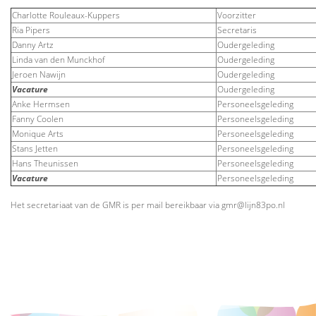
Charlotte Rouleaux-Kuppers
Voorzitter
Ria Pipers
Secretaris
Danny Artz
Oudergeleding
Linda van den Munckhof
Oudergeleding
Jeroen Nawijn
Oudergeleding
Vacature
Oudergeleding
Anke Hermsen
Personeelsgeleding
Fanny Coolen
Personeelsgeleding
Monique Arts
Personeelsgeleding
Stans Jetten
Personeelsgeleding
Hans Theunissen
Personeelsgeleding
Vacature
Personeelsgeleding
Het secretariaat van de GMR is per mail bereikbaar via
gmr@lijn83po.nl