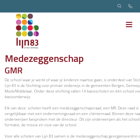
Medezeggenschap
GMR
De school waar je werkt of waar je kinderen naartoe gaan, is onderdeel van Stich
Lijn 83 is de Stichting voor primair onderwijs in de gemeenten Bergen, Gennep
Mook/Middelaar. Onder deze stichting vallen 14 basisscholen en één school voo
basisonderwijs.
Elk van deze scholen heeft een medezeggenschapsraad, een MR. Deze raad is
vergelijkbaar met een ondernemingsraad en een cliëntenraad. Binnen deze ra
onderwerpen besproken met de directeur. Dit zijn onderwerpen als het school
formatie, de missie en visie van de school.
Voor alle scholen van Lijn 83 samen is de medezeggenschap georganiseerd in